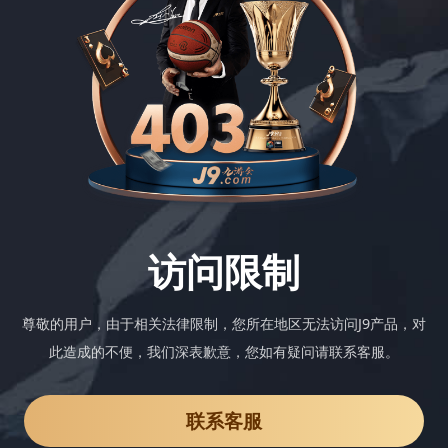
访问限制
尊敬的用户，由于相关法律限制，您所在地区无法访问J9产品，对
此造成的不便，我们深表歉意，您如有疑问请联系客服。
联系客服