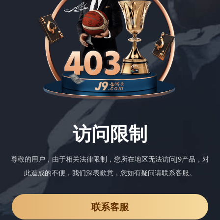
访问限制
尊敬的用户，由于相关法律限制，您所在地区无法访问J9产品，对
此造成的不便，我们深表歉意，您如有疑问请联系客服。
联系客服